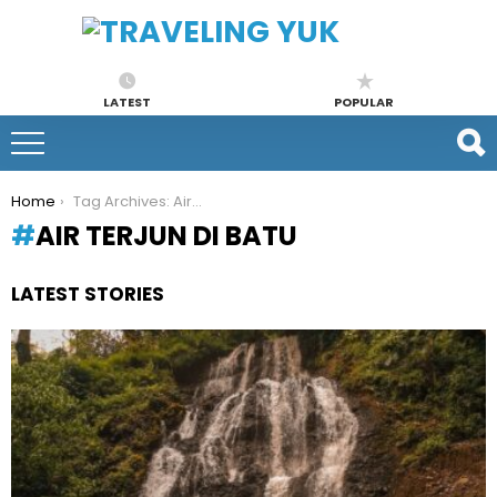
LATEST
POPULAR
You are here:
Home
Tag Archives: Air Terjun di Batu
AIR TERJUN DI BATU
LATEST STORIES