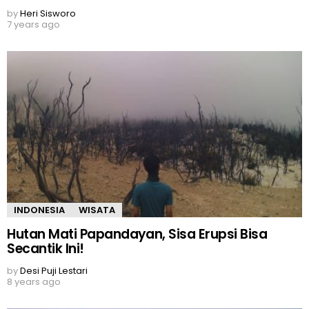
by
Heri Sisworo
7 years ago
INDONESIA
WISATA
Hutan Mati Papandayan, Sisa Erupsi Bisa
Secantik Ini!
by
Desi Puji Lestari
8 years ago