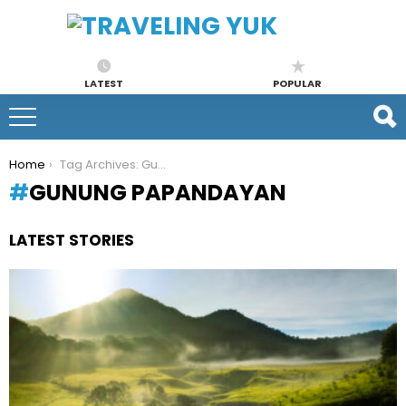
LATEST
POPULAR
You are here:
Home
Tag Archives: Gunung Papandayan
GUNUNG PAPANDAYAN
LATEST STORIES