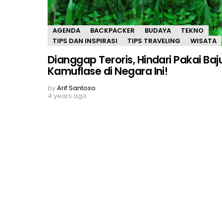
AGENDA
BACKPACKER
BUDAYA
TEKNO
TIPS DAN INSPIRASI
TIPS TRAVELING
WISATA
Dianggap Teroris, Hindari Pakai Baj
Kamuflase di Negara Ini!
by
Arif Santoso
4 years ago