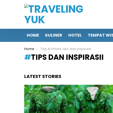
HOME
KULINER
HOTEL
TEMPAT WI
You are here:
Home
Tag Archives: tips dan inspirasii
TIPS DAN INSPIRASII
LATEST STORIES