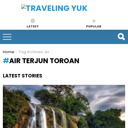
LATEST
POPULAR
You are here:
Home
Tag Archives: Air Terjun Toroan
AIR TERJUN TOROAN
LATEST STORIES