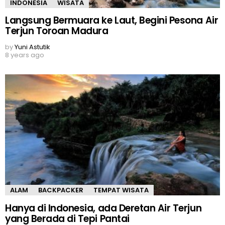
INDONESIA
WISATA
Langsung Bermuara ke Laut, Begini Pesona Air
Terjun Toroan Madura
by
Yuni Astutik
8 years ago
ALAM
BACKPACKER
TEMPAT WISATA
Hanya di Indonesia, ada Deretan Air Terjun
yang Berada di Tepi Pantai