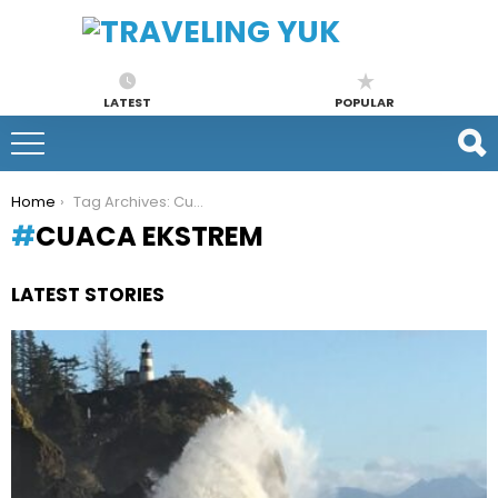
LATEST
POPULAR
You are here:
Home
Tag Archives: Cuaca Ekstrem
CUACA EKSTREM
LATEST STORIES