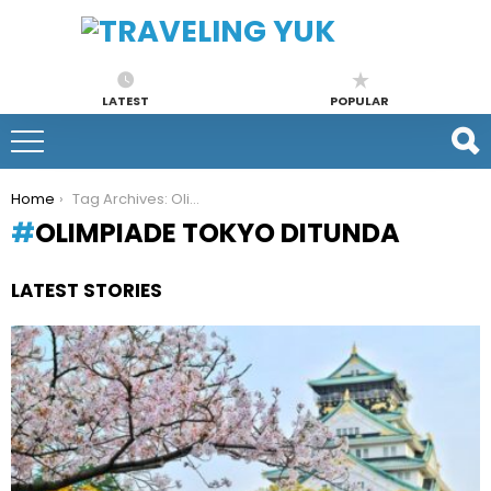
LATEST
POPULAR
You are here:
Home
Tag Archives: Olimpiade Tokyo Ditunda
OLIMPIADE TOKYO DITUNDA
LATEST STORIES