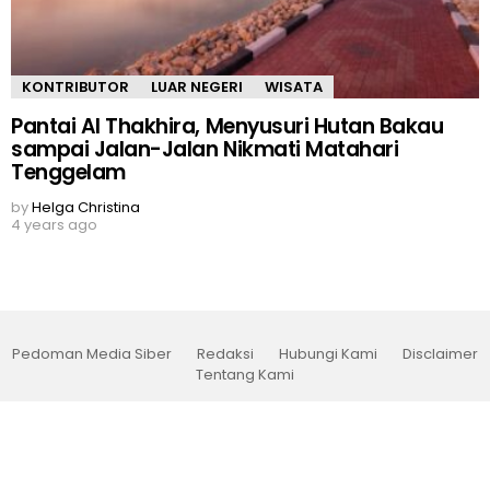
KONTRIBUTOR
LUAR NEGERI
WISATA
Pantai Al Thakhira, Menyusuri Hutan Bakau
sampai Jalan-Jalan Nikmati Matahari
Tenggelam
by
Helga Christina
4 years ago
Pedoman Media Siber
Redaksi
Hubungi Kami
Disclaimer
Tentang Kami