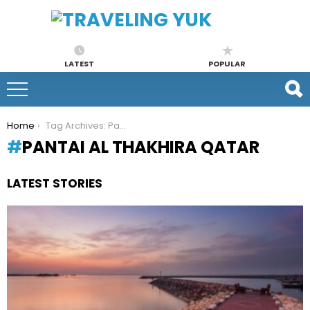
LATEST
POPULAR
You are here:
Home
Tag Archives: Pantai Al Thakhira Qatar
PANTAI AL THAKHIRA QATAR
LATEST STORIES