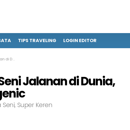
SATA
TIPS TRAVELING
LOGIN EDITOR
n Instagenic
Seni Jalanan di Dunia,
genic
 Seni, Super Keren