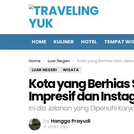
HOME
KULINER
HOTEL
TEMPAT WI
You are here:
Home
Luar Negeri
Kota yang Berhias Seni Jalanan di Dunia, Impresif da
LUAR NEGERI
WISATA
Kota yang Berhias 
Impresif dan Insta
Ini dia Jalanan yang Dipenuhi Karya
by
Hangga Prayudi
8 years ago