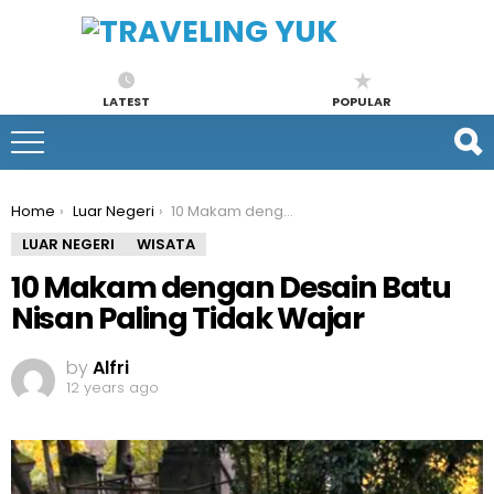
LATEST
POPULAR
You are here:
Home
Luar Negeri
10 Makam dengan Desain Batu Nisan Paling Tidak Wajar
LUAR NEGERI
WISATA
10 Makam dengan Desain Batu
Nisan Paling Tidak Wajar
by
Alfri
12 years ago