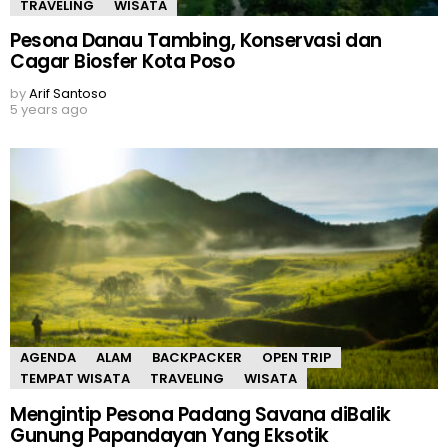
TRAVELING
WISATA
Pesona Danau Tambing, Konservasi dan
Cagar Biosfer Kota Poso
by
Arif Santoso
5 years ago
AGENDA
ALAM
BACKPACKER
OPEN TRIP
TEMPAT WISATA
TRAVELING
WISATA
Mengintip Pesona Padang Savana diBalik
Gunung Papandayan Yang Eksotik