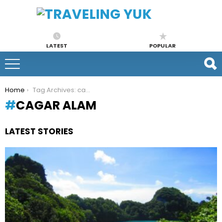
LATEST
POPULAR
You are here:
Home
Tag Archives: cagar alam
CAGAR ALAM
LATEST STORIES