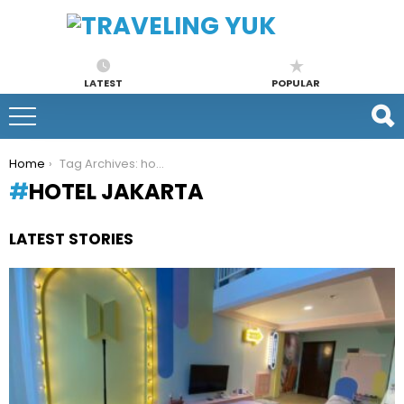
LATEST
POPULAR
You are here:
Home
Tag Archives: hotel jakarta
HOTEL JAKARTA
LATEST STORIES