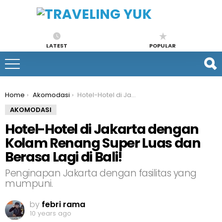
LATEST
POPULAR
You are here:
Home
Akomodasi
Hotel-Hotel di Jakarta dengan Kolam Renang Super Luas dan Berasa Lagi di Bali!
AKOMODASI
Hotel-Hotel di Jakarta dengan
Kolam Renang Super Luas dan
Berasa Lagi di Bali!
Penginapan Jakarta dengan fasilitas yang
mumpuni.
by
febri rama
10 years ago