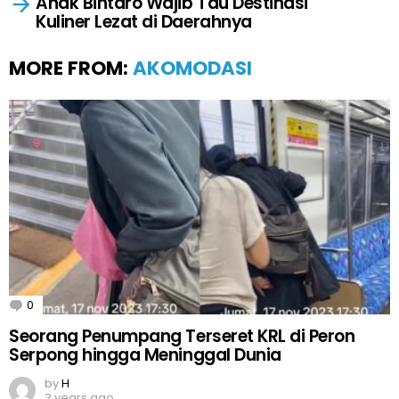
Anak Bintaro Wajib Tau Destinasi
Kuliner Lezat di Daerahnya
MORE FROM:
AKOMODASI
0
Comments
Seorang Penumpang Terseret KRL di Peron
Serpong hingga Meninggal Dunia
by
H
3 years ago