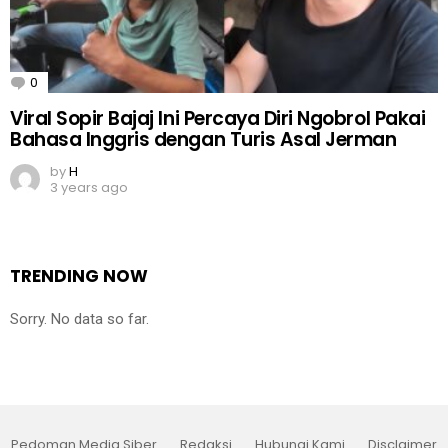
0
Comments
Viral Sopir Bajaj Ini Percaya Diri Ngobrol Pakai
Bahasa Inggris dengan Turis Asal Jerman
by
H
3 years ago
TRENDING NOW
Sorry. No data so far.
Pedoman Media Siber
Redaksi
Hubungi Kami
Disclaimer