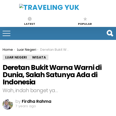
LATEST
POPULAR
You are here:
Home
Luar Negeri
Deretan Bukit Warna Warni di Dunia, Salah Satunya Ada di Indonesia
LUAR NEGERI
WISATA
Deretan Bukit Warna Warni di
Dunia, Salah Satunya Ada di
Indonesia
Wah, indah banget ya…
by
Firdha Rahma
7 years ago