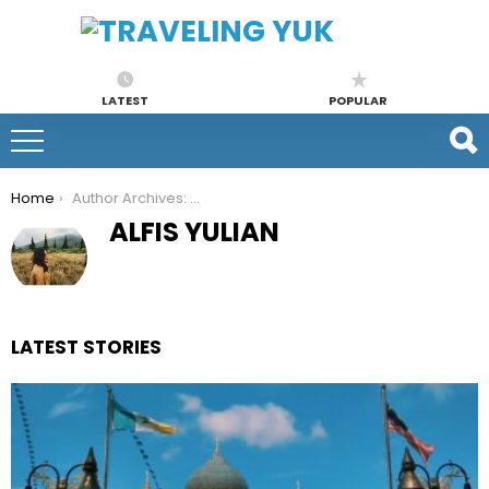
LATEST
POPULAR
You are here:
Home
Author Archives: Alfis Yulian
ALFIS YULIAN
LATEST STORIES