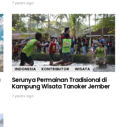
7 years ago
INDONESIA
KONTRIBUTOR
WISATA
a
Serunya Permainan Tradisional di
Kampung Wisata Tanoker Jember
7 years ago