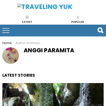
LATEST
POPULAR
You are here:
Home
Author Archives: Anggi Paramita
ANGGI PARAMITA
LATEST STORIES