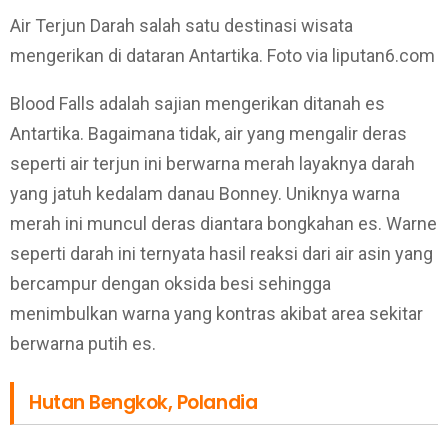
Air Terjun Darah salah satu destinasi wisata
mengerikan di dataran Antartika. Foto via liputan6.com
Blood Falls adalah sajian mengerikan ditanah es
Antartika. Bagaimana tidak, air yang mengalir deras
seperti air terjun ini berwarna merah layaknya darah
yang jatuh kedalam danau Bonney. Uniknya warna
merah ini muncul deras diantara bongkahan es. Warne
seperti darah ini ternyata hasil reaksi dari air asin yang
bercampur dengan oksida besi sehingga
menimbulkan warna yang kontras akibat area sekitar
berwarna putih es.
Hutan Bengkok, Polandia