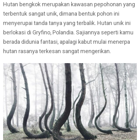
Hutan bengkok merupakan kawasan pepohonan yang
terbentuk sangat unik, dimana bentuk pohon ini
menyerupai tanda tanya yang terbalik. Hutan unik ini
berlokasi di Gryfino, Polandia. Sajiannya seperti kamu
berada didunia fantasi, apalagi kabut mulai menerpa
hutan rasanya terkesan sangat mengerikan.