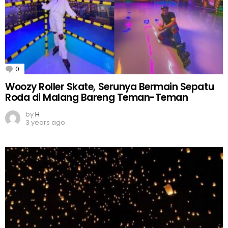
0
Comments
Woozy Roller Skate, Serunya Bermain Sepatu
Roda di Malang Bareng Teman-Teman
by
H
3 years ago