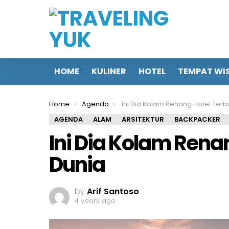
HOME
KULINER
HOTEL
TEMPAT WI
You are here:
Home
Agenda
Ini Dia Kolam Renang Hotel Terbaik di D
AGENDA
ALAM
ARSITEKTUR
BACKPACKER
Ini Dia Kolam Renan
Dunia
by
Arif Santoso
4 years ago