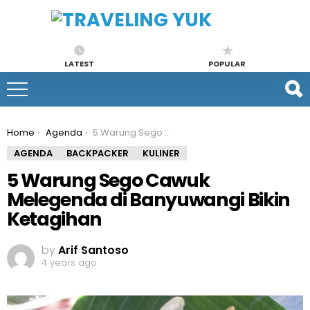
LATEST
POPULAR
You are here:
Home
Agenda
5 Warung Sego Cawuk Melegenda di Banyuwangi Bikin Ketagihan
AGENDA
BACKPACKER
KULINER
5 Warung Sego Cawuk
Melegenda di Banyuwangi Bikin
Ketagihan
by
Arif Santoso
4 years ago