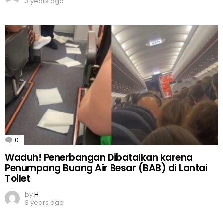
3 years ago
0
Comments
Waduh! Penerbangan Dibatalkan karena
Penumpang Buang Air Besar (BAB) di Lantai
Toilet
by
H
3 years ago