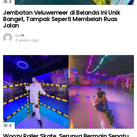
0
Comments
Jembatan Veluwemeer di Belanda Ini Unik
Banget, Tampak Seperti Membelah Ruas
Jalan
by
H
3 years ago
0
Comments
Woozy Roller Skate, Serunya Bermain Sepatu