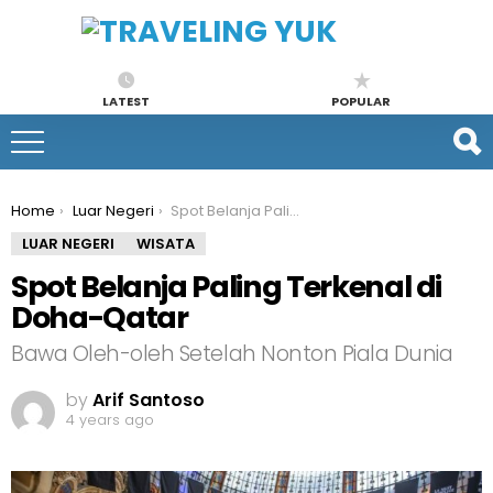
LATEST
POPULAR
You are here:
Home
Luar Negeri
Spot Belanja Paling Terkenal di Doha-Qatar
LUAR NEGERI
WISATA
Spot Belanja Paling Terkenal di
Doha-Qatar
Bawa Oleh-oleh Setelah Nonton Piala Dunia
by
Arif Santoso
4 years ago