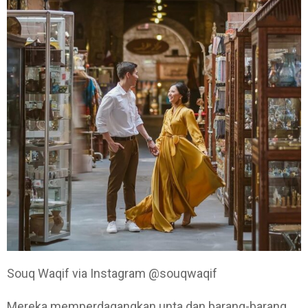
Souq Waqif via Instagram @souqwaqif
Mereka memperdagangkan unta dan barang-barang