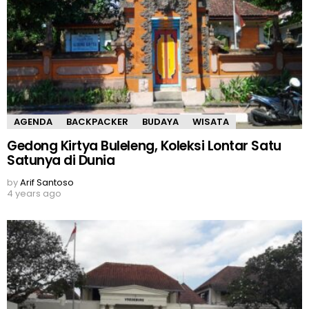
AGENDA
BACKPACKER
BUDAYA
WISATA
Gedong Kirtya Buleleng, Koleksi Lontar Satu
Satunya di Dunia
by
Arif Santoso
4 years ago