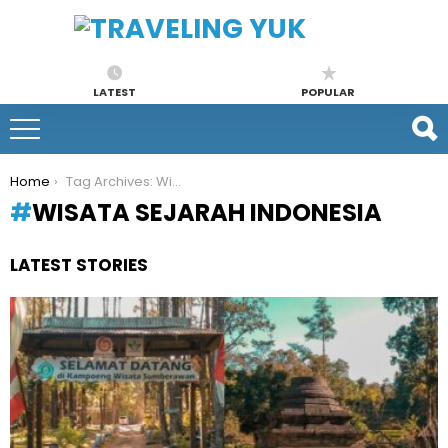
LATEST
POPULAR
You are here:
Home
Tag Archives: Wisata Sejarah Indonesia
WISATA SEJARAH INDONESIA
LATEST STORIES