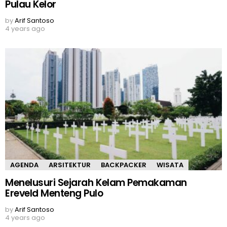
Pulau Kelor
by
Arif Santoso
4 years ago
AGENDA
ARSITEKTUR
BACKPACKER
WISATA
Menelusuri Sejarah Kelam Pemakaman
Ereveld Menteng Pulo
by
Arif Santoso
4 years ago