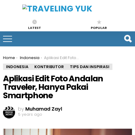
LATEST
POPULAR
You are here:
Home
Indonesia
Aplikasi Edit Foto Andalan Traveler, Hanya Pakai Smartphone
INDONESIA
KONTRIBUTOR
TIPS DAN INSPIRASI
Aplikasi Edit Foto Andalan
Traveler, Hanya Pakai
Smartphone
by
Muhamad Zayl
5 years ago