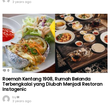
3 years ago
0
Comments
Roemah Kentang 1908, Rumah Belanda
Terbengkalai yang Diubah Menjadi Restoran
Instagenic
by
H
3 years ago