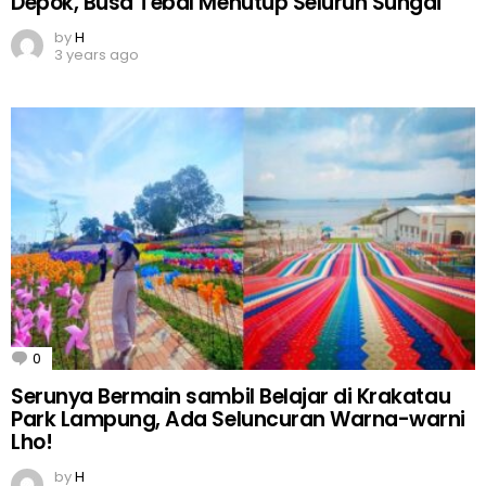
Depok, Busa Tebal Menutup Seluruh Sungai
by
H
3 years ago
0
Comments
Serunya Bermain sambil Belajar di Krakatau
Park Lampung, Ada Seluncuran Warna-warni
Lho!
by
H