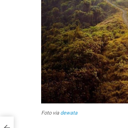
Foto via
dewata