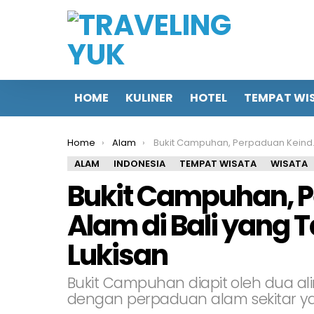
HOME
KULINER
HOTEL
TEMPAT WI
You are here:
Home
Alam
Bukit Campuhan, Perpaduan Keindahan Alam di Bali yang Tampak Seperti Lukisan
ALAM
INDONESIA
TEMPAT WISATA
WISATA
Bukit Campuhan, 
Alam di Bali yang 
Lukisan
Bukit Campuhan diapit oleh dua al
dengan perpaduan alam sekitar ya