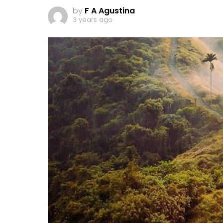
by
F A Agustina
3 years ago