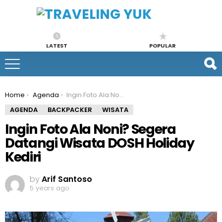
LATEST
POPULAR
You are here:
Home
Agenda
Ingin Foto Ala Noni? Segera Datangi Wisata DOSH Holiday Kediri
AGENDA
BACKPACKER
WISATA
Ingin Foto Ala Noni? Segera
Datangi Wisata DOSH Holiday
Kediri
by
Arif Santoso
5 years ago