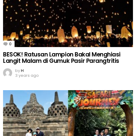
0
Comments
BESOK! Ratusan Lampion Bakal Menghiasi
Langit Malam di Gumuk Pasir Parangtritis
by
H
3 years ago