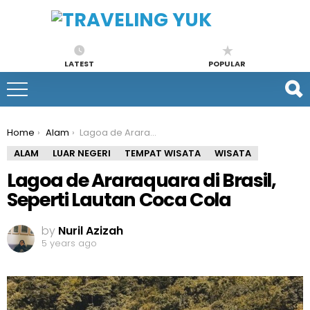
LATEST
POPULAR
You are here:
Home
Alam
Lagoa de Araraquara di Brasil, Seperti Lautan Coca Cola
ALAM
LUAR NEGERI
TEMPAT WISATA
WISATA
Lagoa de Araraquara di Brasil,
Seperti Lautan Coca Cola
by
Nuril Azizah
5 years ago