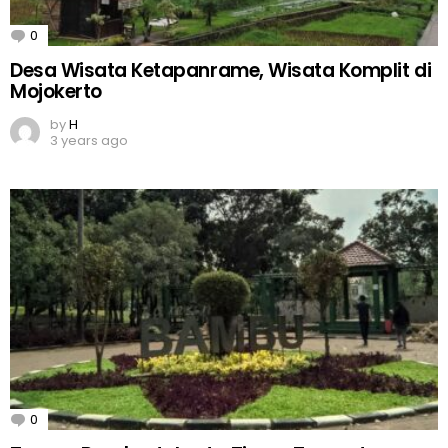
0
Comments
Desa Wisata Ketapanrame, Wisata Komplit di
Mojokerto
by
H
3 years ago
0
Comments