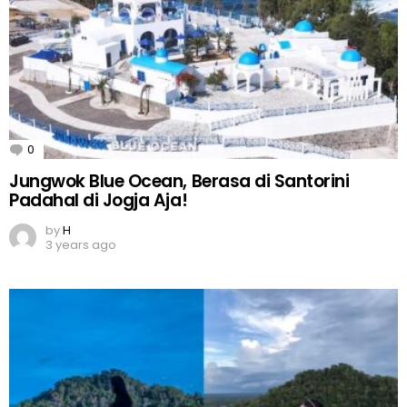
0
Comments
Jungwok Blue Ocean, Berasa di Santorini
Padahal di Jogja Aja!
by
H
3 years ago