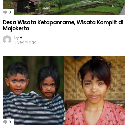
0
Comments
Desa Wisata Ketapanrame, Wisata Komplit di
Mojokerto
by
H
3 years ago
0
Comments