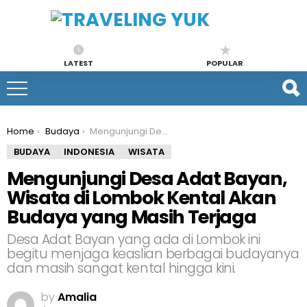
LATEST
POPULAR
You are here:
Home
Budaya
Mengunjungi Desa Adat Bayan, Wisata di Lombok Kental Akan Budaya yang Masih Terjaga
BUDAYA
INDONESIA
WISATA
Mengunjungi Desa Adat Bayan,
Wisata di Lombok Kental Akan
Budaya yang Masih Terjaga
Desa Adat Bayan yang ada di Lombok ini
begitu menjaga keaslian berbagai budayanya
dan masih sangat kental hingga kini.
by
Amalia