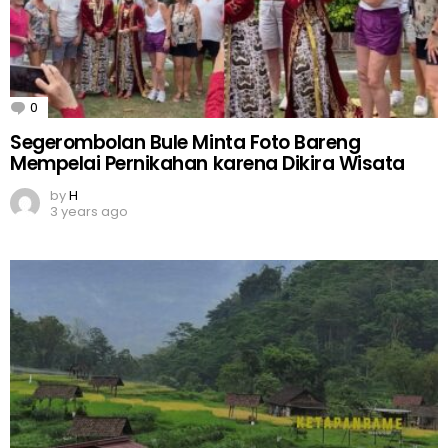
0
Comments
Segerombolan Bule Minta Foto Bareng
Mempelai Pernikahan karena Dikira Wisata
by
H
3 years ago