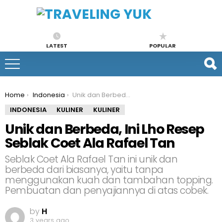
LATEST
POPULAR
You are here:
Home
Indonesia
Unik dan Berbeda, Ini Lho Resep Seblak Coet Ala Rafael Tan
INDONESIA
KULINER
KULINER
Unik dan Berbeda, Ini Lho Resep
Seblak Coet Ala Rafael Tan
Seblak Coet Ala Rafael Tan ini unik dan
berbeda dari biasanya, yaitu tanpa
menggunakan kuah dan tambahan topping.
Pembuatan dan penyajiannya di atas cobek.
by
H
3 years ago