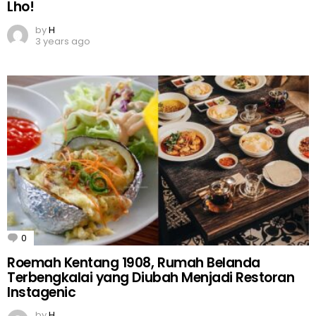
Lho!
by
H
3 years ago
0
Comments
Roemah Kentang 1908, Rumah Belanda
Terbengkalai yang Diubah Menjadi Restoran
Instagenic
by
H