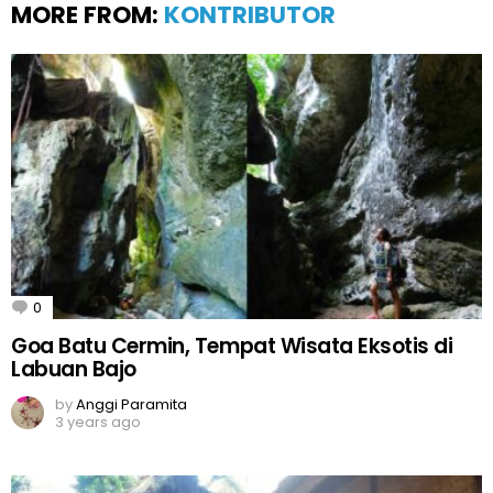
MORE FROM:
KONTRIBUTOR
0
Comments
Goa Batu Cermin, Tempat Wisata Eksotis di
Labuan Bajo
by
Anggi Paramita
3 years ago