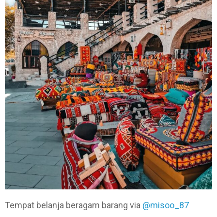
Tempat belanja beragam barang via
@misoo_87