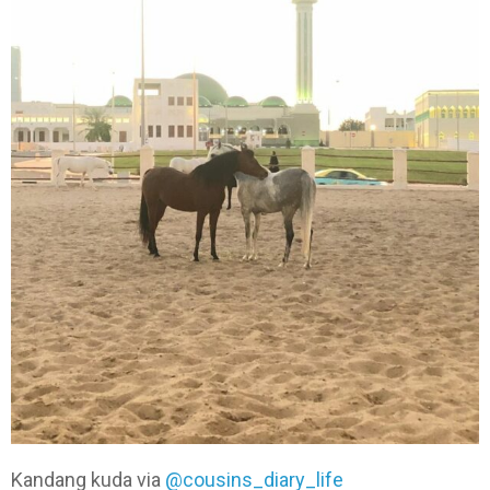
Kandang kuda via
@cousins_diary_life