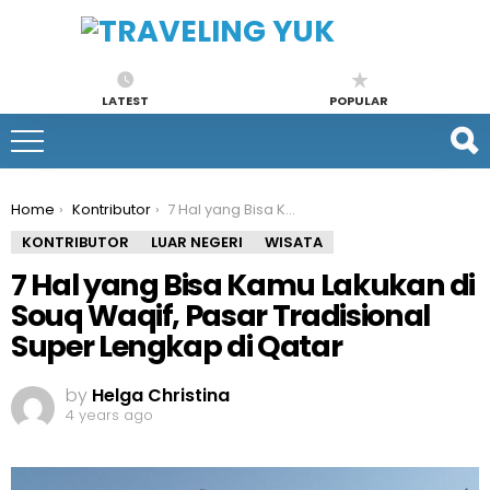
LATEST
POPULAR
You are here:
Home
Kontributor
7 Hal yang Bisa Kamu Lakukan di Souq Waqif, Pasar Tradisional Super Lengkap di Qatar
KONTRIBUTOR
LUAR NEGERI
WISATA
7 Hal yang Bisa Kamu Lakukan di
Souq Waqif, Pasar Tradisional
Super Lengkap di Qatar
by
Helga Christina
4 years ago