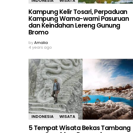
INDONESIA
WISATA
Kampung Kelir Tosari, Perpaduan
Kampung Warna-warni Pasuruan
dan Keindahan Lereng Gunung
Bromo
by
Amalia
4 years ago
INDONESIA
WISATA
5 Tempat Wisata Bekas Tambang