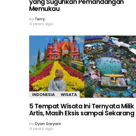
yang Suguhkan Pemandangan
Memukau
by
Terry
4 years ago
INDONESIA
WISATA
5 Tempat Wisata Ini Ternyata Milik
Artis, Masih Eksis sampai Sekarang
by
Dyan Saryani
4 years ago