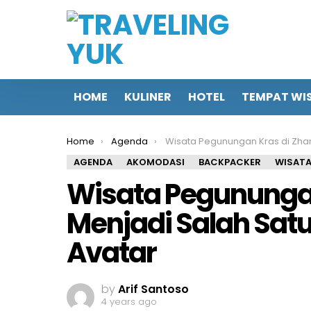
HOME
KULINER
HOTEL
TEMPAT WI
You are here:
Home
Agenda
Wisata Pegunungan Kras di Zhangjiajie Menjadi Salah Satu Tempat Syuting Fil
AGENDA
AKOMODASI
BACKPACKER
WISAT
Wisata Pegunungan
Menjadi Salah Satu
Avatar
by
Arif Santoso
4 years ago