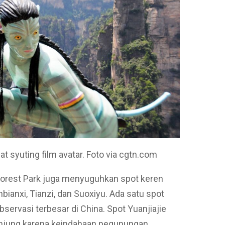
 syuting film avatar. Foto via cgtn.com
 Forest Park juga menyuguhkan spot keren
inbianxi, Tianzi, dan Suoxiyu. Ada satu spot
rvasi terbesar di China. Spot Yuanjiajie
gunjung karena keindahaan pegunungan