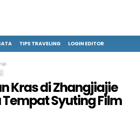
SATA
TIPS TRAVELING
LOGIN EDITOR
m Avatar
A
 Kras di Zhangjiajie
 Tempat Syuting Film