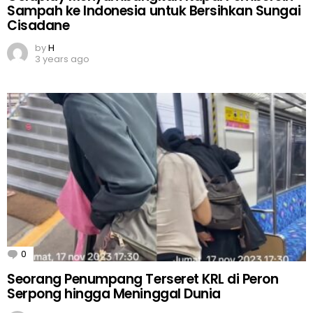
Sampah ke Indonesia untuk Bersihkan Sungai
Cisadane
by
H
3 years ago
0
Comments
Seorang Penumpang Terseret KRL di Peron
Serpong hingga Meninggal Dunia