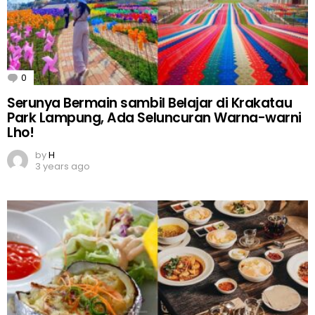
0
Comments
Serunya Bermain sambil Belajar di Krakatau
Park Lampung, Ada Seluncuran Warna-warni
Lho!
by
H
3 years ago