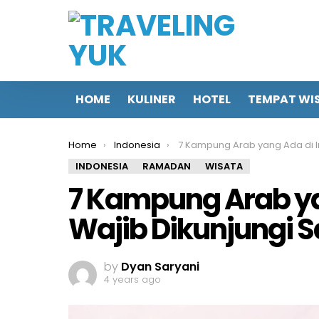
HOME
KULINER
HOTEL
TEMPAT WI
You are here:
Home
Indonesia
7 Kampung Arab yang Ada di Indonesia, Wajib Dikunjungi Saa
INDONESIA
RAMADAN
WISATA
7 Kampung Arab ya
Wajib Dikunjungi
by
Dyan Saryani
4 years ago