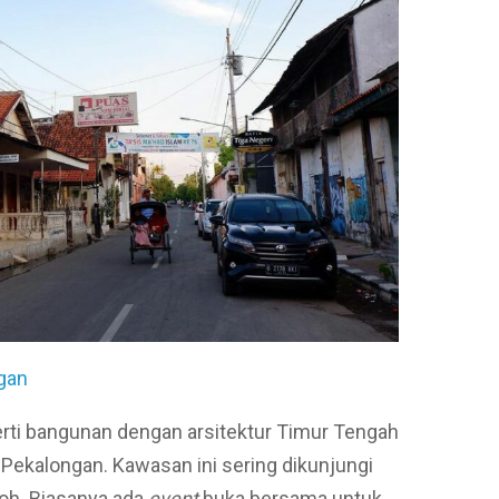
gan
rti bangunan dengan arsitektur Timur Tengah
Pekalongan. Kawasan ini sering dikunjungi
 loh. Biasanya ada
event
buka bersama untuk