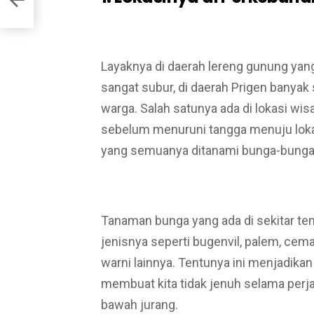
Layaknya di daerah lereng gunung ya
sangat subur, di daerah Prigen banyak
warga. Salah satunya ada di lokasi wisa
sebelum menuruni tangga menuju lokasi
yang semuanya ditanami bunga-bunga c
Tanaman bunga yang ada di sekitar tem
jenisnya seperti bugenvil, palem, cem
warni lainnya. Tentunya ini menjadika
membuat kita tidak jenuh selama perjal
bawah jurang.