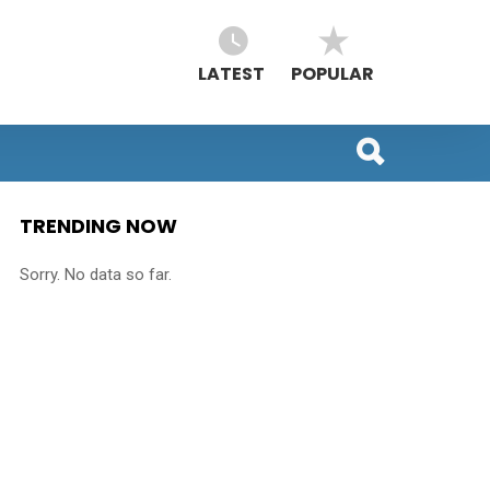
LATEST
POPULAR
TRENDING NOW
Sorry. No data so far.