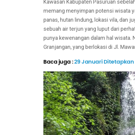
Kawasan Kabupaten Pasuruan sebelah b
memang menyimpan potensi wisata yan
panas, hutan lindung, lokasi vila, dan ju
sebuah air terjun yang luput dari per
punya kewenangan dalam hal wisata. Nam
Granjangan, yang berlokasi di Jl. Maw
Baca juga :
29 Januari Ditetapkan