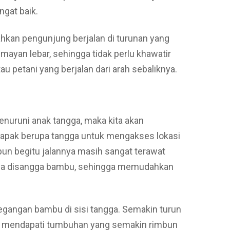
ngat baik.
ahkan pengunjung berjalan di turunan yang
mayan lebar, sehingga tidak perlu khawatir
u petani yang berjalan dari arah sebaliknya.
enuruni anak tangga, maka kita akan
tapak berupa tangga untuk mengakses lokasi
upun begitu jalannya masih sangat terawat
nya disangga bambu, sehingga memudahkan
 pegangan bambu di sisi tangga. Semakin turun
akan mendapati tumbuhan yang semakin rimbun