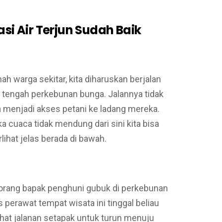
asi Air Terjun Sudah Baik
ah warga sekitar, kita diharuskan berjalan
i tengah perkebunan bunga. Jalannya tidak
uga menjadi akses petani ke ladang mereka.
ika cuaca tidak mendung dari sini kita bisa
ihat jelas berada di bawah.
orang bapak penghuni gubuk di perkebunan
perawat tempat wisata ini tinggal beliau
lihat jalanan setapak untuk turun menuju