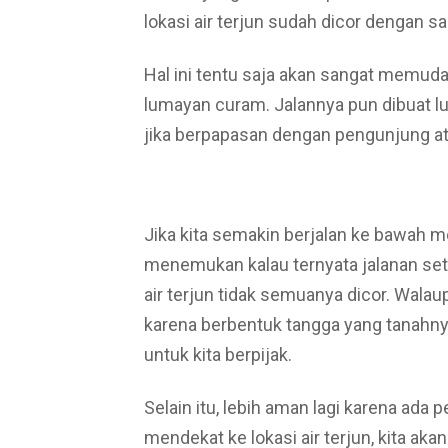
lokasi air terjun sudah dicor dengan sa
Hal ini tentu saja akan sangat memud
lumayan curam. Jalannya pun dibuat lu
jika berpapasan dengan pengunjung ata
Jika kita semakin berjalan ke bawah m
menemukan kalau ternyata jalanan se
air terjun tidak semuanya dicor. Wala
karena berbentuk tangga yang tanah
untuk kita berpijak.
Selain itu, lebih aman lagi karena ada
mendekat ke lokasi air terjun, kita 