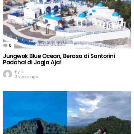
0
Comments
Jungwok Blue Ocean, Berasa di Santorini
Padahal di Jogja Aja!
by
H
3 years ago