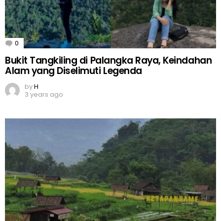
0
Comments
Bukit Tangkiling di Palangka Raya, Keindahan
Alam yang Diselimuti Legenda
by
H
3 years ago