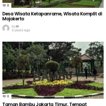
0
Comments
Desa Wisata Ketapanrame, Wisata Komplit di
Mojokerto
by
H
3 years ago
0
Comments
Taman Bambu Jakarta Timur, Tempat