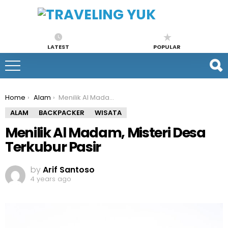
LATEST
POPULAR
You are here:
Home
Alam
Menilik Al Madam, Misteri Desa Terkubur Pasir
ALAM
BACKPACKER
WISATA
Menilik Al Madam, Misteri Desa
Terkubur Pasir
by
Arif Santoso
4 years ago