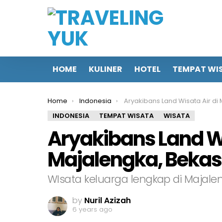
HOME
KULINER
HOTEL
TEMPAT WI
You are here:
Home
Indonesia
Aryakibans Land Wisata Air di Majalengka, Be
INDONESIA
TEMPAT WISATA
WISATA
Aryakibans Land Wi
Majalengka, Bekas
WIsata keluarga lengkap di Majale
by
Nuril Azizah
6 years ago