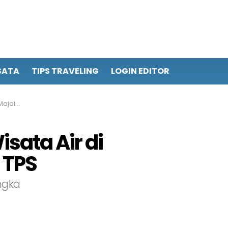
SATA
TIPS TRAVELING
LOGIN EDITOR
kas TPS
sata Air di
 TPS
ngka