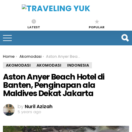
LATEST
POPULAR
You are here:
Home
Akomodasi
Aston Anyer Beach Hotel di Banten, Penginapan ala Maldives Dekat Jakarta
AKOMODASI
AKOMODASI
INDONESIA
Aston Anyer Beach Hotel di
Banten, Penginapan ala
Maldives Dekat Jakarta
by
Nuril Azizah
5 years ago