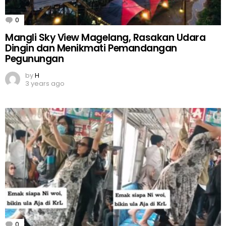
0
Comments
Mangli Sky View Magelang, Rasakan Udara
Dingin dan Menikmati Pemandangan
Pegunungan
by
H
3 years ago
0
Comments