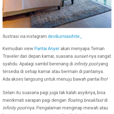
Ilustrasi via instagram
devikurniasihite_
Kemudian view
Pantai Anyer
akan menyapa Teman
Traveler dari depan kamar, suasana
sunset
-nya sangat
syahdu. Apalagi sambil berenang di
infinity pool
yang
tersedia di setiap kamar atau bermain di pantainya.
Ada akses langsung untuk menuju bawah pantai lho!
Selain itu suasana pagi juga tak kalah asyiknya, bisa
menikmati sarapan pagi dengan
floating breakfast
di
infinity pool
-nya. Pengalaman menginap mewah atau