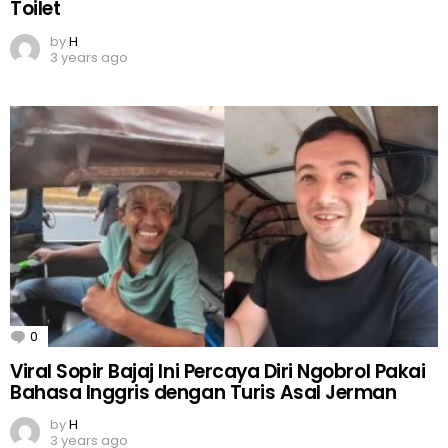
Toilet
by
H
3 years ago
0
Comments
Viral Sopir Bajaj Ini Percaya Diri Ngobrol Pakai
Bahasa Inggris dengan Turis Asal Jerman
by
H
3 years ago