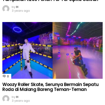
by
H
3 years ago
0
Comments
Woozy Roller Skate, Serunya Bermain Sepatu
Roda di Malang Bareng Teman-Teman
by
H
3 years ago