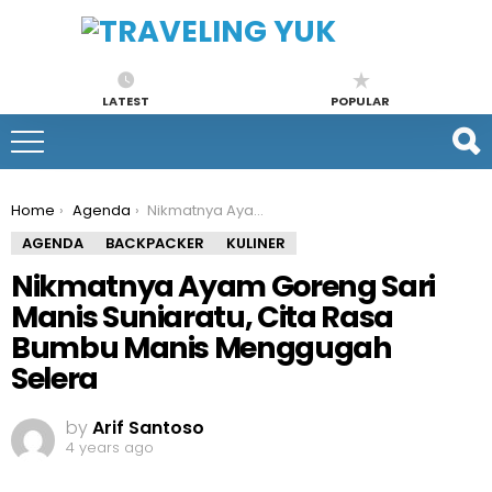
LATEST
POPULAR
You are here:
Home
Agenda
Nikmatnya Ayam Goreng Sari Manis Suniaratu, Cita Rasa Bumbu Manis Menggugah Selera
AGENDA
BACKPACKER
KULINER
Nikmatnya Ayam Goreng Sari
Manis Suniaratu, Cita Rasa
Bumbu Manis Menggugah
Selera
by
Arif Santoso
4 years ago