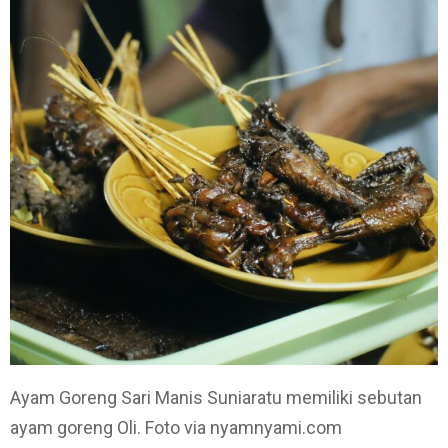
Ayam Goreng Sari Manis Suniaratu memiliki sebutan
ayam goreng Oli. Foto via nyamnyami.com