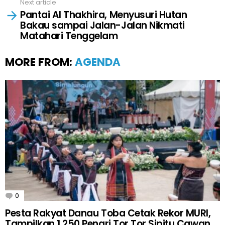
Next article
Pantai Al Thakhira, Menyusuri Hutan
Bakau sampai Jalan-Jalan Nikmati
Matahari Tenggelam
MORE FROM:
AGENDA
0
Comments
Pesta Rakyat Danau Toba Cetak Rekor MURI,
Tampilkan 1.250 Penari Tor Tor Sipitu Cawan