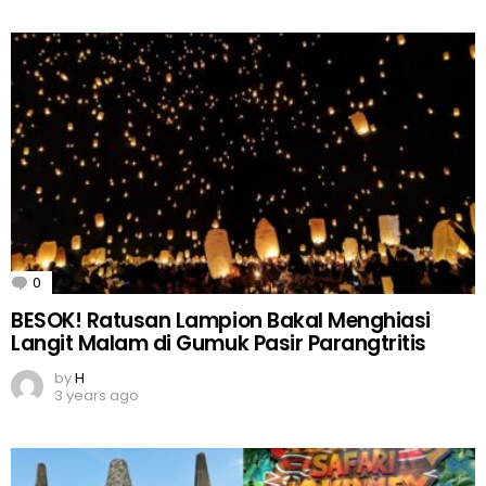
0
Comments
BESOK! Ratusan Lampion Bakal Menghiasi
Langit Malam di Gumuk Pasir Parangtritis
by
H
3 years ago