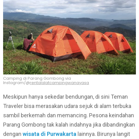
Camping di Parang Gombong via
Instagram/@
rentalalatcampingwanayasa
Meskipun hanya sekedar bendungan, di sini Teman
Traveler bisa merasakan udara sejuk di alam terbuka
sambil berkemah dan memancing. Pesona keindahan
Parang Gombong tak kalah indahnya jika dibandingkan
dengan
wisata di Purwakarta
lainnya. Birunya langit