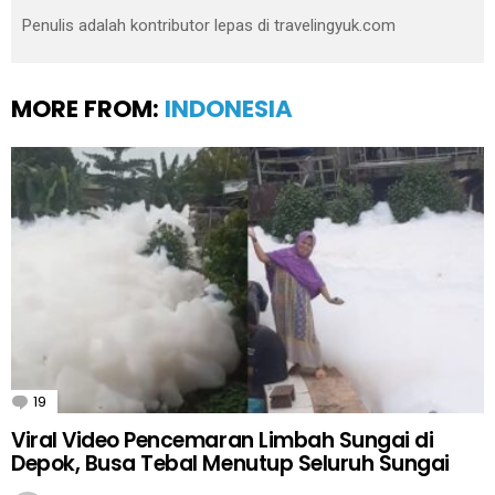
Penulis adalah kontributor lepas di travelingyuk.com
MORE FROM:
INDONESIA
19
Comments
Viral Video Pencemaran Limbah Sungai di
Depok, Busa Tebal Menutup Seluruh Sungai