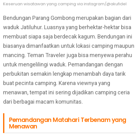
Keseruan wisatawan yang camping via instagram/@akufidel
Bendungan Parang Gombong merupakan bagian dari
waduk Jatiluhur. Luasnya yang berhektar-hektar bisa
membuat siapa saja berdecak kagum. Bendungan ini
biasanya dimanfaatkan untuk lokasi camping maupun
mancing. Teman Traveler juga bisa menyewa perahu
untuk mengelilingi waduk. Pemandangan dengan
perbukitan semakin lengkap menambah daya tarik
buat pecinta camping. Karena viewnya yang
menawan, tempat ini sering dijadikan camping ceria
dari berbagai macam komunitas.
Pemandangan Matahari Terbenam yang
Menawan