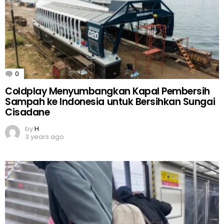
0
Comments
Coldplay Menyumbangkan Kapal Pembersih
Sampah ke Indonesia untuk Bersihkan Sungai
Cisadane
by
H
3 years ago