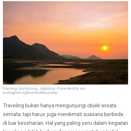
Parang Gombong, Jatiluhur, Purwakarta via
instagram/@benediktusbihp
Traveling bukan hanya mengunjungi objek wisata
semata, tapi harus juga menikmati suasana berbeda
di luar keseharian. Hal yang paling seru dalam kegiatan