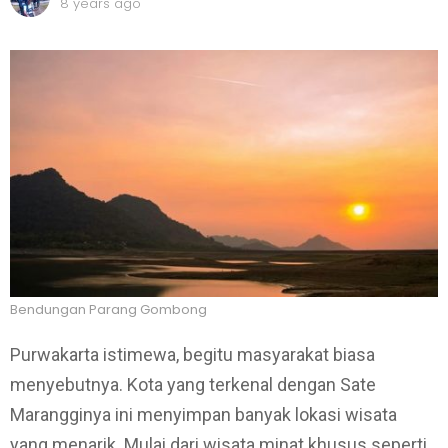
8 years ago
Bendungan Parang Gombong
Purwakarta istimewa, begitu masyarakat biasa
menyebutnya. Kota yang terkenal dengan Sate
Marangginya ini menyimpan banyak lokasi wisata
yang menarik. Mulai dari wisata minat khusus seperti