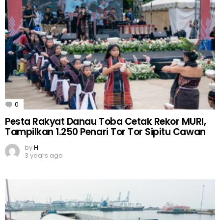
0
Comments
Pesta Rakyat Danau Toba Cetak Rekor MURI,
Tampilkan 1.250 Penari Tor Tor Sipitu Cawan
by
H
3 years ago