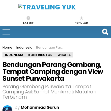
LATEST
POPULAR
You are here:
Home
Indonesia
Bendungan Parang Gombong, Tempat Camping dengan View Sunset Purwakarta
INDONESIA
KONTRIBUTOR
WISATA
Bendungan Parang Gombong,
Tempat Camping dengan View
Sunset Purwakarta
Parang Gombong Purwakarta, Tempat
Camping Asik Sambil Menikmati Matahari
Terbenam
by
Mohammad Guruh