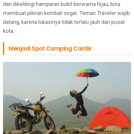
dan dikelilingi hamparan bukit berwarna hijau, bisa
membuat pikiran kembali segar. Teman Traveler wajib
datang, karena lokasinya tidak terlalu jauh dari pusat
kota.
Menjadi Spot Camping Cantik