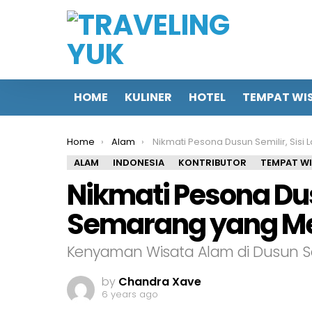
HOME
KULINER
HOTEL
TEMPAT WI
You are here:
Home
Alam
Nikmati Pesona Dusun Semilir, Sisi Lain Semarang yang Menaw
ALAM
INDONESIA
KONTRIBUTOR
TEMPAT W
Nikmati Pesona Dusu
Semarang yang 
Kenyaman Wisata Alam di Dusun S
by
Chandra Xave
6 years ago