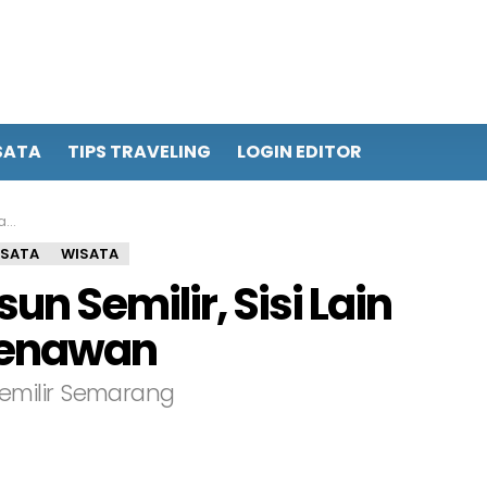
SATA
TIPS TRAVELING
LOGIN EDITOR
an
ISATA
WISATA
n Semilir, Sisi Lain
Menawan
emilir Semarang