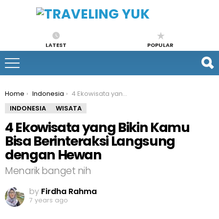
LATEST
POPULAR
You are here:
Home
Indonesia
4 Ekowisata yang Bikin Kamu Bisa Berinteraksi Langsung dengan Hewan
INDONESIA
WISATA
4 Ekowisata yang Bikin Kamu
Bisa Berinteraksi Langsung
dengan Hewan
Menarik banget nih
by
Firdha Rahma
7 years ago