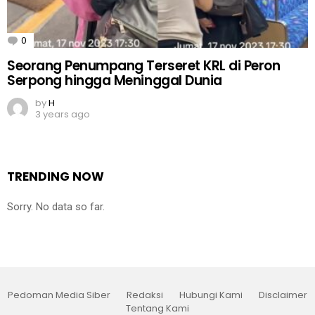
0
Comments
Seorang Penumpang Terseret KRL di Peron
Serpong hingga Meninggal Dunia
by
H
3 years ago
TRENDING NOW
Sorry. No data so far.
Pedoman Media Siber
Redaksi
Hubungi Kami
Disclaimer
Tentang Kami