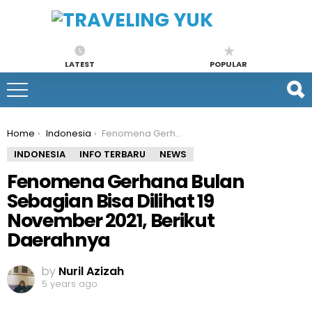
LATEST
POPULAR
You are here:
Home
Indonesia
Fenomena Gerhana Bulan Sebagian Bisa Dilihat 19 November 2021, Berikut Daerahnya
INDONESIA
INFO TERBARU
NEWS
Fenomena Gerhana Bulan
Sebagian Bisa Dilihat 19
November 2021, Berikut
Daerahnya
by
Nuril Azizah
5 years ago