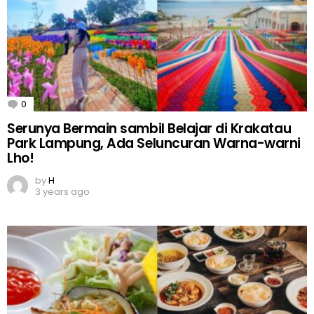
0
Comments
Serunya Bermain sambil Belajar di Krakatau
Park Lampung, Ada Seluncuran Warna-warni
Lho!
by
H
3 years ago