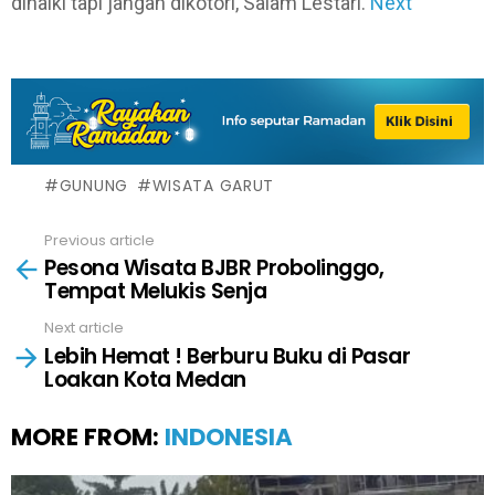
dinaiki tapi jangan dikotori, Salam Lestari.
Next
GUNUNG
WISATA GARUT
Previous article
See
Pesona Wisata BJBR Probolinggo,
more
Tempat Melukis Senja
Next article
Lebih Hemat ! Berburu Buku di Pasar
Loakan Kota Medan
MORE FROM:
INDONESIA