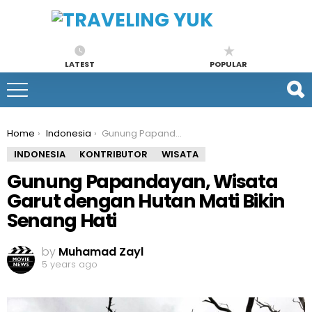
LATEST
POPULAR
You are here:
Home
Indonesia
Gunung Papandayan, Wisata Garut dengan Hutan Mati Bikin Senang Hati
INDONESIA
KONTRIBUTOR
WISATA
Gunung Papandayan, Wisata
Garut dengan Hutan Mati Bikin
Senang Hati
by
Muhamad Zayl
5 years ago