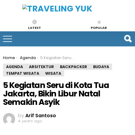
LATEST
POPULAR
You are here:
Home
Agenda
5 Kegiatan Seru di Kota Tua Jakarta, Bikin Libur Natal Semakin Asyik
AGENDA
ARSITEKTUR
BACKPACKER
BUDAYA
TEMPAT WISATA
WISATA
5 Kegiatan Seru di Kota Tua
Jakarta, Bikin Libur Natal
Semakin Asyik
by
Arif Santoso
4 years ago