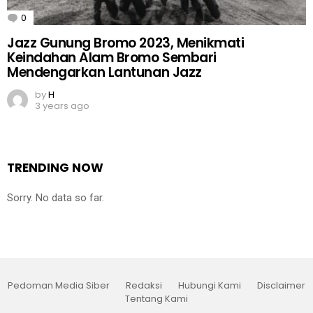
0
Comments
Jazz Gunung Bromo 2023, Menikmati
Keindahan Alam Bromo Sembari
Mendengarkan Lantunan Jazz
by
H
3 years ago
TRENDING NOW
Sorry. No data so far.
Pedoman Media Siber
Redaksi
Hubungi Kami
Disclaimer
Tentang Kami