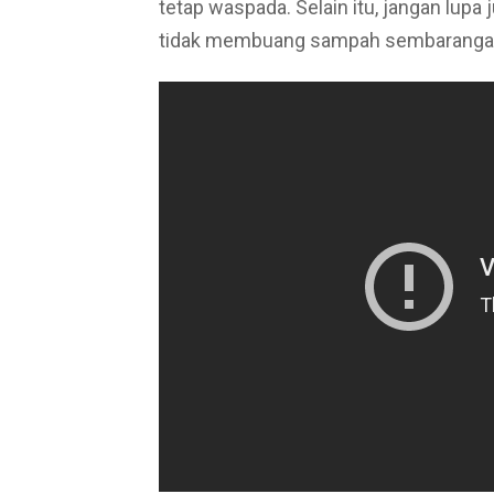
tetap waspada. Selain itu, jangan lup
tidak membuang sampah sembaranga