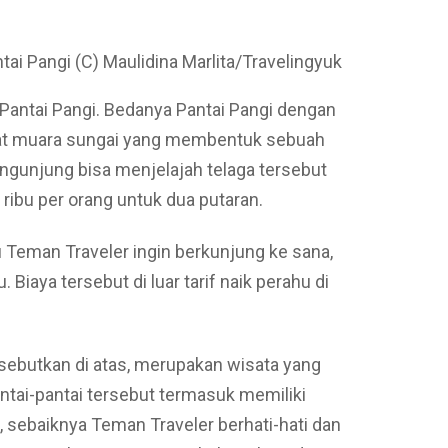
tai Pangi (C) Maulidina Marlita/Travelingyuk
 Pantai Pangi. Bedanya Pantai Pangi dengan
pat muara sungai yang membentuk sebuah
engunjung bisa menjelajah telaga tersebut
ibu per orang untuk dua putaran.
u Teman Traveler ingin berkunjung ke sana,
Biaya tersebut di luar tarif naik perahu di
disebutkan di atas, merupakan wisata yang
pantai-pantai tersebut termasuk memiliki
, sebaiknya Teman Traveler berhati-hati dan