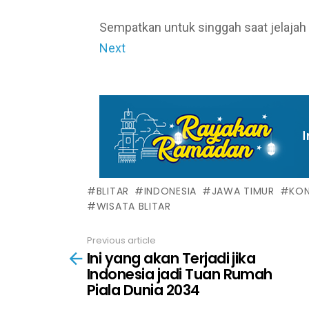
Sempatkan untuk singgah saat jelajah
Next
BLITAR
INDONESIA
JAWA TIMUR
KON
WISATA BLITAR
Previous article
See
Ini yang akan Terjadi jika
more
Indonesia jadi Tuan Rumah
Piala Dunia 2034