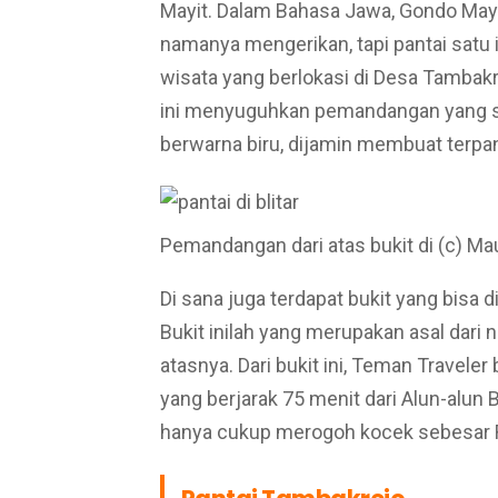
Mayit. Dalam Bahasa Jawa, Gondo Mayit
namanya mengerikan, tapi pantai satu 
wisata yang berlokasi di Desa Tambakr
ini menyuguhkan pemandangan yang s
berwarna biru, dijamin membuat terpan
Pemandangan dari atas bukit di (c) Mau
Di sana juga
terdapat bukit yang bisa 
Bukit inilah yang merupakan asal dari
atasnya. Dari bukit ini, Teman Traveler
yang berjarak 75 menit dari Alun-alun B
hanya cukup merogoh kocek sebesar R