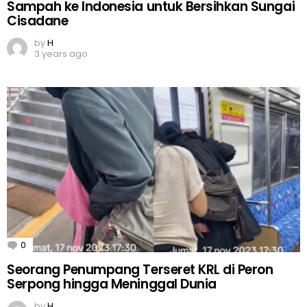
Sampah ke Indonesia untuk Bersihkan Sungai
Cisadane
by
H
3 years ago
0
Comments
Seorang Penumpang Terseret KRL di Peron
Serpong hingga Meninggal Dunia
by
H