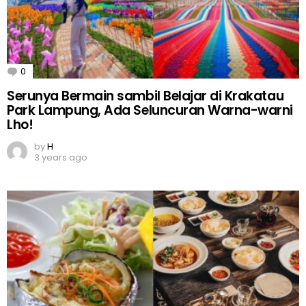
0
Comments
Serunya Bermain sambil Belajar di Krakatau
Park Lampung, Ada Seluncuran Warna-warni
Lho!
by
H
3 years ago