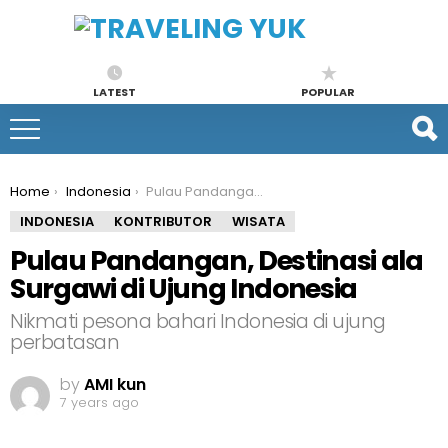
LATEST
POPULAR
You are here:
Home
Indonesia
Pulau Pandangan, Destinasi ala Surgawi di Ujung Indonesia
INDONESIA
KONTRIBUTOR
WISATA
Pulau Pandangan, Destinasi ala
Surgawi di Ujung Indonesia
Nikmati pesona bahari Indonesia di ujung
perbatasan
by
AMI kun
7 years ago