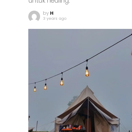
untuk healing.
by
H
3 years ago