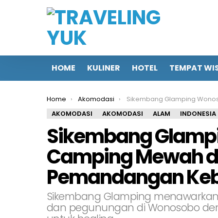
HOME
KULINER
HOTEL
TEMPAT WI
You are here:
Home
Akomodasi
Sikembang Glamping Wonosobo, Camping Mewah dengan Pemanda
AKOMODASI
AKOMODASI
ALAM
INDONESIA
Sikembang Glamp
Camping Mewah 
Pemandangan Keb
Sikembang Glamping menawarkan
dan pegunungan di Wonosobo den