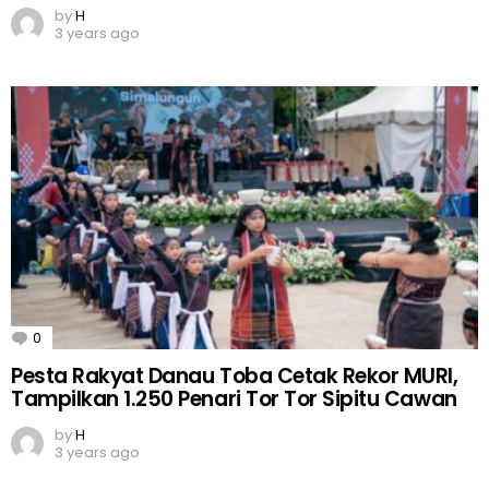
by
H
3 years ago
0
Comments
Pesta Rakyat Danau Toba Cetak Rekor MURI,
Tampilkan 1.250 Penari Tor Tor Sipitu Cawan
by
H
3 years ago