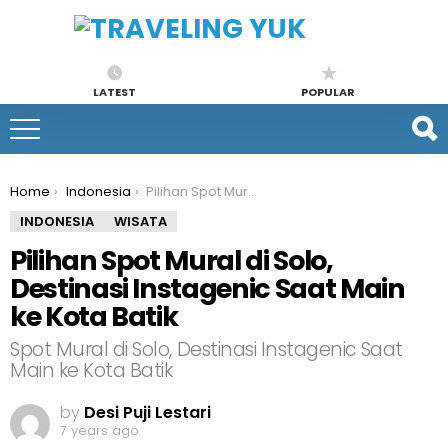
LATEST
POPULAR
You are here:
Home
Indonesia
Pilihan Spot Mural di Solo, Destinasi Instagenic Saat Main ke Kota Batik
INDONESIA
WISATA
Pilihan Spot Mural di Solo,
Destinasi Instagenic Saat Main
ke Kota Batik
Spot Mural di Solo, Destinasi Instagenic Saat
Main ke Kota Batik
by
Desi Puji Lestari
7 years ago