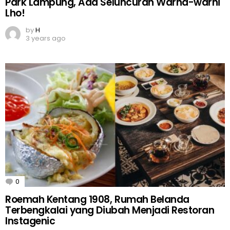
Park Lampung, Ada Seluncuran Warna-warni
Lho!
by
H
3 years ago
0
Comments
Roemah Kentang 1908, Rumah Belanda
Terbengkalai yang Diubah Menjadi Restoran
Instagenic