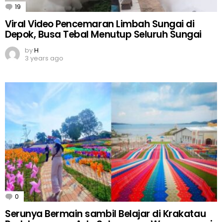
19
Comments
Viral Video Pencemaran Limbah Sungai di
Depok, Busa Tebal Menutup Seluruh Sungai
by
H
3 years ago
0
Comments
Serunya Bermain sambil Belajar di Krakatau