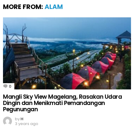
MORE FROM:
ALAM
0
Comments
Mangli Sky View Magelang, Rasakan Udara
Dingin dan Menikmati Pemandangan
Pegunungan
by
H
3 years ago