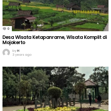
0
Comments
Desa Wisata Ketapanrame, Wisata Komplit di
Mojokerto
by
H
3 years ago