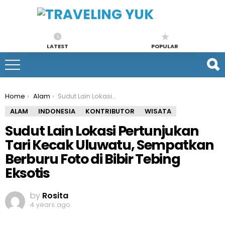
LATEST
POPULAR
You are here:
Home
Alam
Sudut Lain Lokasi Pertunjukan Tari Kecak Uluwatu, Sempatkan Berburu Foto di Bibir Tebing Eksotis
ALAM
INDONESIA
KONTRIBUTOR
WISATA
Sudut Lain Lokasi Pertunjukan
Tari Kecak Uluwatu, Sempatkan
Berburu Foto di Bibir Tebing
Eksotis
by
Rosita
4 years ago