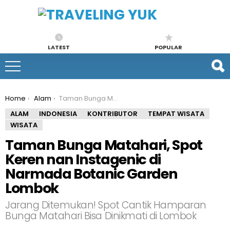
LATEST
POPULAR
You are here:
Home
Alam
Taman Bunga Matahari, Spot Keren nan Instagenic di Narmada Botanic Garden Lombok
ALAM
INDONESIA
KONTRIBUTOR
TEMPAT WISATA
WISATA
Taman Bunga Matahari, Spot
Keren nan Instagenic di
Narmada Botanic Garden
Lombok
Jarang Ditemukan! Spot Cantik Hamparan
Bunga Matahari Bisa Dinikmati di Lombok