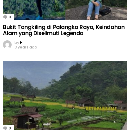
0
Comments
Bukit Tangkiling di Palangka Raya, Keindahan
Alam yang Diselimuti Legenda
by
H
3 years ago
0
Comments