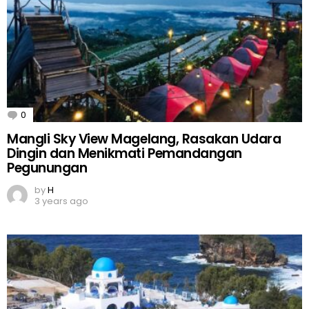
0
Comments
Mangli Sky View Magelang, Rasakan Udara
Dingin dan Menikmati Pemandangan
Pegunungan
by
H
3 years ago