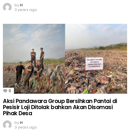
by
H
3 years ago
0
Comments
Aksi Pandawara Group Bersihkan Pantai di
Pesisir Loji Ditolak bahkan Akan Disomasi
Pihak Desa
by
H
3 years ago