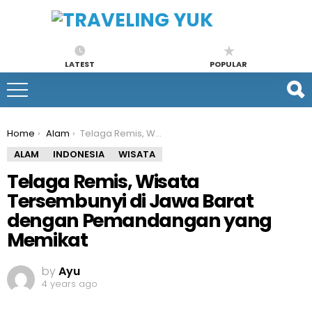
LATEST
POPULAR
You are here:
Home
Alam
Telaga Remis, Wisata Tersembunyi di Jawa Barat dengan Pemandangan yang Memikat
ALAM
INDONESIA
WISATA
Telaga Remis, Wisata
Tersembunyi di Jawa Barat
dengan Pemandangan yang
Memikat
by
Ayu
4 years ago