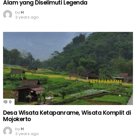
Alam yang Diselimuti Legenda
by
H
3 years ago
0
Comments
Desa Wisata Ketapanrame, Wisata Komplit di
Mojokerto
by
H
3 years ago