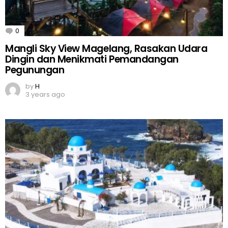
0
Comments
Mangli Sky View Magelang, Rasakan Udara
Dingin dan Menikmati Pemandangan
Pegunungan
by
H
3 years ago